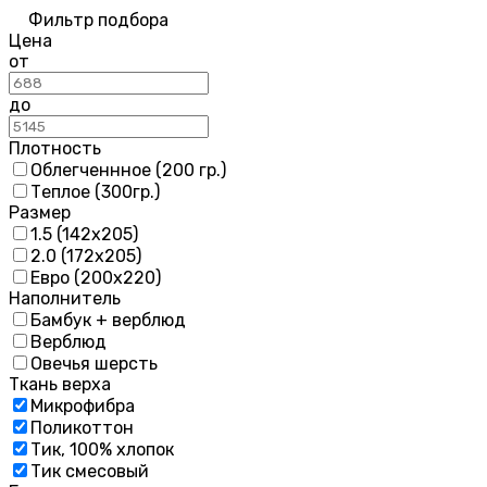
Фильтр подбора
Цена
от
до
Плотность
Облегченнное (200 гр.)
Теплое (300гр.)
Размер
1.5 (142х205)
2.0 (172х205)
Евро (200х220)
Наполнитель
Бамбук + верблюд
Верблюд
Овечья шерсть
Ткань верха
Микрофибра
Поликоттон
Тик, 100% хлопок
Тик смесовый