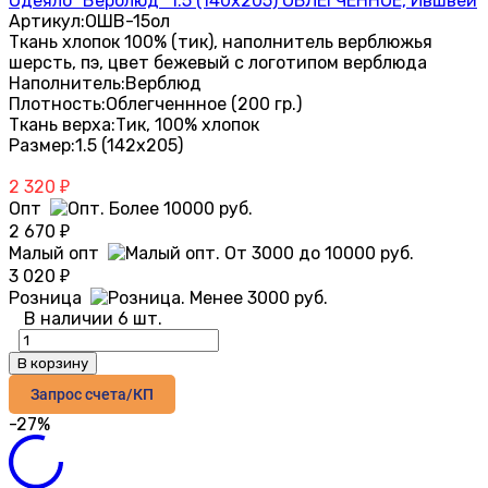
Одеяло "Верблюд" 1.5 (140х205) ОБЛЕГЧЕННОЕ, Ившвей
Артикул:
ОШВ-15ол
Ткань хлопок 100% (тик), наполнитель верблюжья
шерсть, пэ, цвет бежевый с логотипом верблюда
Наполнитель:
Верблюд
Плотность:
Облегченнное (200 гр.)
Ткань верха:
Тик, 100% хлопок
Размер:
1.5 (142х205)
2 320
₽
Опт
2 670
₽
Малый опт
3 020
₽
Розница
В наличии 6 шт.
В корзину
Запрос счета/КП
-27%