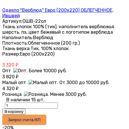
Одеяло "Верблюд" Евро (200х220) ОБЛЕГЧЕННОЕ,
Ившвей
Артикул:
ОШВ-22ол
Ткань хлопок 100% (тик), наполнитель верблюжья
шерсть, пэ, цвет бежевый с логотипом верблюда
Наполнитель:
Верблюд
Плотность:
Облегченнное (200 гр.)
Ткань верха:
Тик, 100% хлопок
Размер:
Евро (200х220)
3 320
₽
Опт
3 820
₽
Малый опт
4 320
₽
Розница
В наличии 15 шт.
В корзину
Запрос счета/КП
-20%