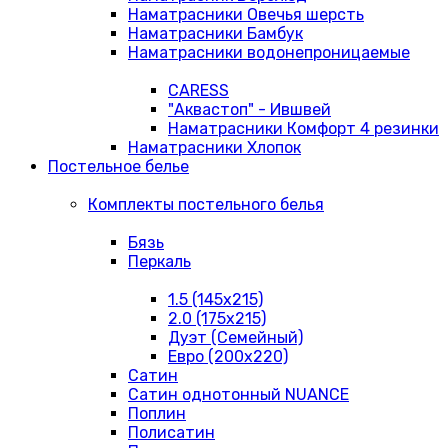
Наматрасники Овечья шерсть
Наматрасники Бамбук
Наматрасники водонепроницаемые
CARESS
"Аквастоп" - Ившвей
Наматрасники Комфорт 4 резинки
Наматрасники Хлопок
Постельное белье
Комплекты постельного белья
Бязь
Перкаль
1.5 (145х215)
2.0 (175х215)
Дуэт (Семейный)
Евро (200х220)
Сатин
Сатин однотонный NUANCE
Поплин
Полисатин