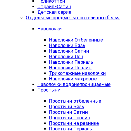
Поликоттон
Страйп-Сатин
Детская серия
Отдельные предметы постельного белья
Наволочки
Наволочки Отбеленные
Наволочки Бязь
Наволочки Сатин
Наволочки Лен
Наволочки Перкаль
Наволочки Поплин
Трикотажные наволочки
Наволочки махровые
Наволочки водонепроницаемые
Простыни
Простыни отбеленные
Простыни Бязь
Простыни Сатин
Простыни Поплин
Простыни на резинке
Простыни Перкаль