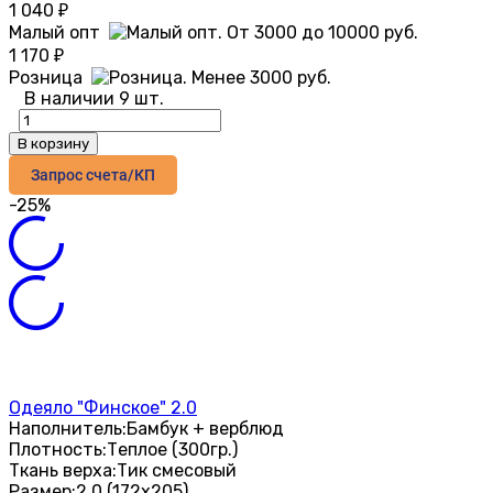
1 040
₽
Малый опт
1 170
₽
Розница
В наличии 9 шт.
В корзину
Запрос счета/КП
-25%
Одеяло "Финское" 2.0
Наполнитель:
Бамбук + верблюд
Плотность:
Теплое (300гр.)
Ткань верха:
Тик смесовый
Размер:
2.0 (172х205)