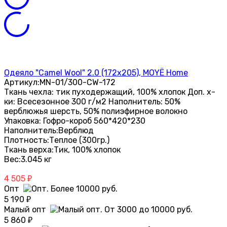
Одеяло "Camel Wool" 2.0 (172х205), MOYЁ Home
Артикул:
MN-01/300-CW-172
Ткань чехла: тик пуходержащий, 100% хлопок Доп. х-
ки: Всесезонное 300 г/м2 Наполнитель: 50%
верблюжья шерсть, 50% полиэфирное волокно
Упаковка: Гофро-короб 560*420*230
Наполнитель:
Верблюд
Плотность:
Теплое (300гр.)
Ткань верха:
Тик, 100% хлопок
Вес:
3.045 кг
4 505
₽
Опт
5 190
₽
Малый опт
5 860
₽