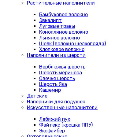
Растительные наполнители
Бамбуковое волокно
Эвкалипт
Луговые травы
Конопляное волокно
Льняное волокно
Шелк (волокно шелкопряда)
Хлопковое волокно
Наполнители из шерсти
Верблюжья шерсть
Шерсть мериноса
Овечья шерсть
Шерсть Яка
Кашемир
Детские
Наперники для подушек
Искусственные наполнители
Лебяжий пух
Файтекс (крошка ППУ)
Экофайбер
Ортопедические