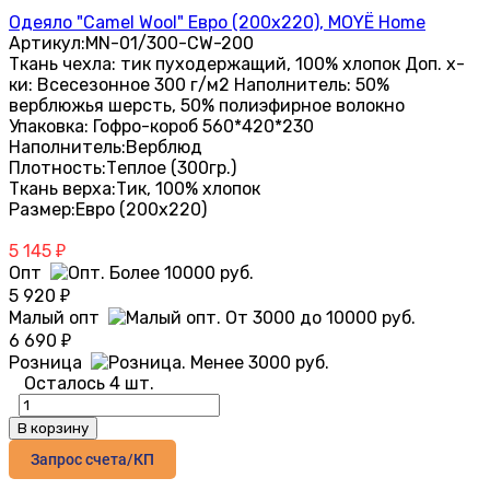
Одеяло "Camel Wool" Евро (200х220), MOYЁ Home
Артикул:
MN-01/300-CW-200
Ткань чехла: тик пуходержащий, 100% хлопок Доп. х-
ки: Всесезонное 300 г/м2 Наполнитель: 50%
верблюжья шерсть, 50% полиэфирное волокно
Упаковка: Гофро-короб 560*420*230
Наполнитель:
Верблюд
Плотность:
Теплое (300гр.)
Ткань верха:
Тик, 100% хлопок
Размер:
Евро (200х220)
5 145
₽
Опт
5 920
₽
Малый опт
6 690
₽
Розница
Осталось 4 шт.
В корзину
Запрос счета/КП