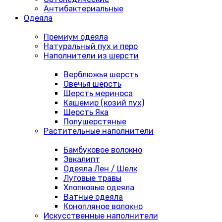
Антибактериальные
Одеяла
Премиум одеяла
Натуральный пух и перо
Наполнители из шерсти
Верблюжья шерсть
Овечья шерсть
Шерсть мериноса
Кашемир (козий пух)
Шерсть Яка
Полушерстяные
Растительные наполнители
Бамбуковое волокно
Эвкалипт
Одеяла Лен / Шелк
Луговые травы
Хлопковые одеяла
Ватные одеяла
Конопляное волокно
Искусственные наполнители