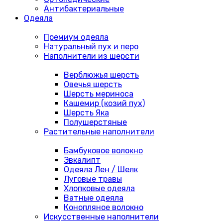
Антибактериальные
Одеяла
Премиум одеяла
Натуральный пух и перо
Наполнители из шерсти
Верблюжья шерсть
Овечья шерсть
Шерсть мериноса
Кашемир (козий пух)
Шерсть Яка
Полушерстяные
Растительные наполнители
Бамбуковое волокно
Эвкалипт
Одеяла Лен / Шелк
Луговые травы
Хлопковые одеяла
Ватные одеяла
Конопляное волокно
Искусственные наполнители