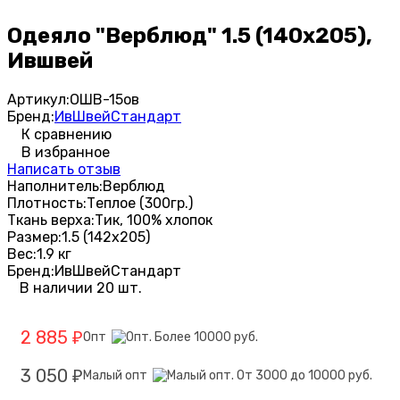
Одеяло "Верблюд" 1.5 (140х205),
Ившвей
Артикул:
ОШВ-15ов
Бренд:
ИвШвейСтандарт
К сравнению
В избранное
Написать отзыв
Наполнитель:
Верблюд
Плотность:
Теплое (300гр.)
Ткань верха:
Тик, 100% хлопок
Размер:
1.5 (142х205)
Вес:
1.9 кг
Бренд:
ИвШвейСтандарт
В наличии 20 шт.
2 885
Опт
₽
3 050
Малый опт
₽