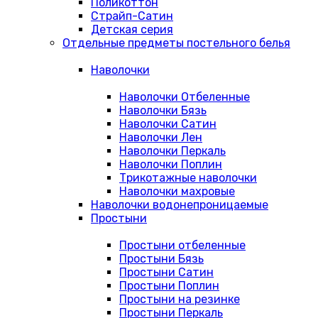
Поликоттон
Страйп-Сатин
Детская серия
Отдельные предметы постельного белья
Наволочки
Наволочки Отбеленные
Наволочки Бязь
Наволочки Сатин
Наволочки Лен
Наволочки Перкаль
Наволочки Поплин
Трикотажные наволочки
Наволочки махровые
Наволочки водонепроницаемые
Простыни
Простыни отбеленные
Простыни Бязь
Простыни Сатин
Простыни Поплин
Простыни на резинке
Простыни Перкаль