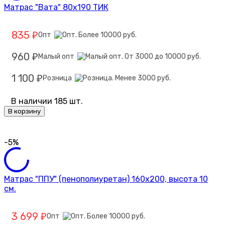
Матрас "Вата" 80х190 ТИК
835
Опт
₽
960
Малый опт
₽
1 100
Розница
₽
В наличии 185 шт.
В корзину
-5%
Матрас "ППУ" (пенополиуретан) 160х200, высота 10
см.
3 699
Опт
₽