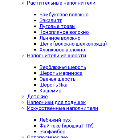
Растительные наполнители
Бамбуковое волокно
Эвкалипт
Луговые травы
Конопляное волокно
Льняное волокно
Шелк (волокно шелкопряда)
Хлопковое волокно
Наполнители из шерсти
Верблюжья шерсть
Шерсть мериноса
Овечья шерсть
Шерсть Яка
Кашемир
Детские
Наперники для подушек
Искусственные наполнители
Лебяжий пух
Файтекс (крошка ППУ)
Экофайбер
Ортопедические