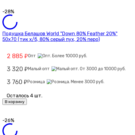
-28%
Подушка Белашов World "Down 80% Feather 20%"
50х70 (тик х/б, 80% серый пух, 20% перо)
2 885
Опт
₽
3 320
Малый опт
₽
3 760
Розница
₽
Осталось 4 шт.
В корзину
-26%