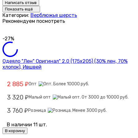
Написать отзыв
Показать ещё
Категории:
Верблюжья шерсть
Рекомендуем посмотреть
-27%
Одеяло "Лен" Оригинал" 2.0 (175х205) (30% лен, 70%
хлопок), Ившвей
2 885
Опт
₽
3 320
Малый опт
₽
3 760
Розница
₽
В наличии 11 шт.
В корзину