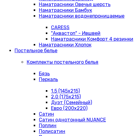
Наматрасники Овечья шерсть
Наматрасники Бамбук
Наматрасники водонепроницаемые
CARESS
"Аквастоп" - Ившвей
Наматрасники Комфорт 4 резинки
Наматрасники Хлопок
Постельное белье
Комплекты постельного белья
Бязь
Перкаль
1.5 (145х215)
2.0 (175х215)
Дуэт (Семейный)
Евро (200х220)
Сатин
Сатин однотонный NUANCE
Поплин
Полисатин