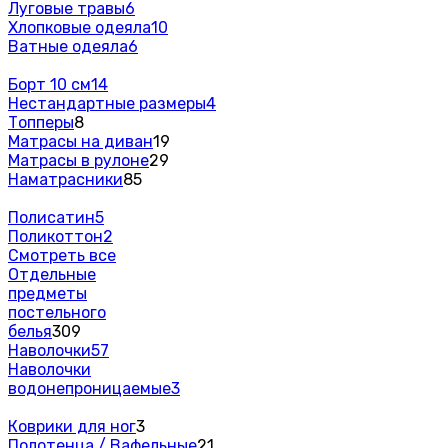
Луговые травы
6
Хлопковые одеяла
10
Ватные одеяла
6
Борт 10 см
14
Нестандартные размеры
4
Топперы
8
Матрасы на диван
19
Матрасы в рулоне
29
Наматрасники
85
Полисатин
5
Поликоттон
2
Смотреть все
Отдельные
предметы
постельного
белья
309
Наволочки
57
Наволочки
водонепроницаемые
3
Коврики для ног
3
Полотенца / Вафельные
21