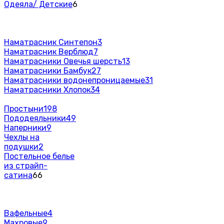
Одеяла/ Детские
6
Наматрасник Синтепон
3
Наматрасник Верблюд
7
Наматрасники Овечья шерсть
13
Наматрасники Бамбук
27
Наматрасники водонепроницаемые
31
Наматрасники Хлопок
34
Простыни
198
Пододеяльники
49
Наперники
9
Чехлы на
подушки
2
Постельное белье
из страйп-
сатина
66
Вафельные
4
Махровые
9