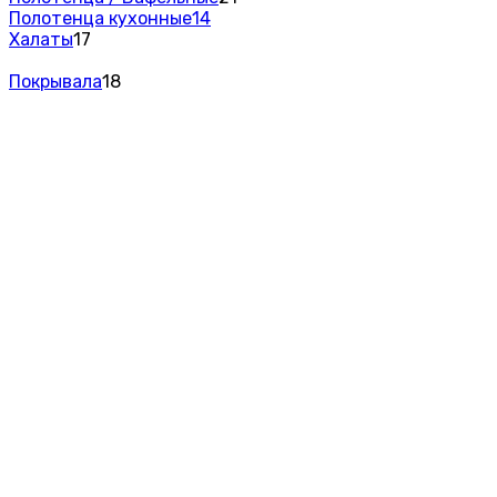
Полотенца кухонные
14
Халаты
17
Покрывала
18