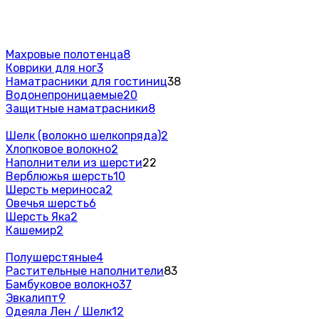
Махровые полотенца
8
Коврики для ног
3
Наматрасники для гостиниц
38
Водонепроницаемые
20
Защитные наматрасники
8
Шелк (волокно шелкопряда)
2
Хлопковое волокно
2
Наполнители из шерсти
22
Верблюжья шерсть
10
Шерсть мериноса
2
Овечья шерсть
6
Шерсть Яка
2
Кашемир
2
Полушерстяные
4
Растительные наполнители
83
Бамбуковое волокно
37
Эвкалипт
9
Одеяла Лен / Шелк
12