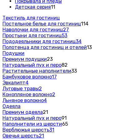
Покрывала и пледы
Детская серия
11
Текстиль для гостиниц
Постельное белье для гостиниц
114
Наволочки для гостиниц
27
Простыни для гостиниц
53
Пододеяльники для гостиниц
34
Полотенца для гостиниц и отелей
13
Подушки
Премиум подушки
23
Натуральный пух и перо
82
Растительные наполнители
33
Бамбуковое волокно
17
Эвкалипт
4
Луговые травы
2
Конопляное волокно
2
Льняное волокно
4
Одеяла
Премиум одеяла
21
Натуральный пух и перо
91
Наполнители из шерсти
65
Верблюжья шерсть
31
Овечья шерсть
21