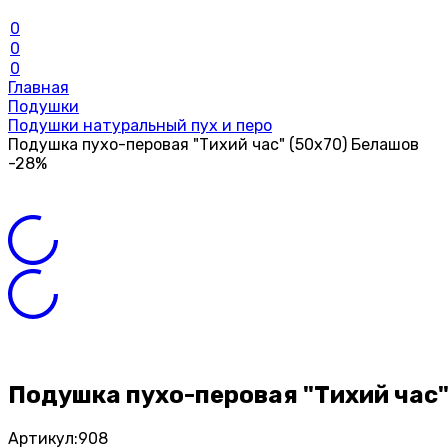
0
0
0
Главная
Подушки
Подушки натуральный пух и перо
Подушка пухо-перовая "Тихий час" (50х70) Белашов
-28%
Подушка пухо-перовая "Тихий час"
Артикул:
908