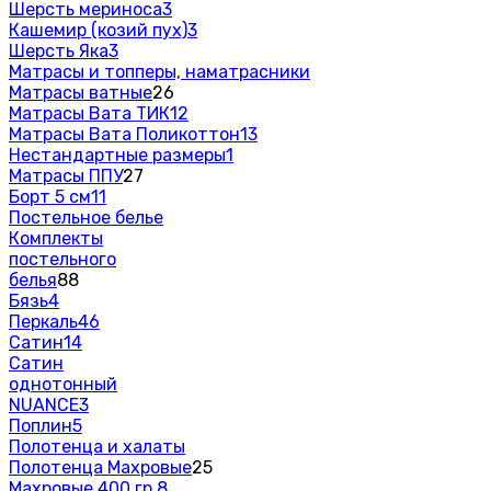
Шерсть мериноса
3
Кашемир (козий пух)
3
Шерсть Яка
3
Матрасы и топперы, наматрасники
Матрасы ватные
26
Матрасы Вата ТИК
12
Матрасы Вата Поликоттон
13
Нестандартные размеры
1
Матрасы ППУ
27
Борт 5 см
11
Постельное белье
Комплекты
постельного
белья
88
Бязь
4
Перкаль
46
Сатин
14
Сатин
однотонный
NUANCE
3
Поплин
5
Полотенца и халаты
Полотенца Махровые
25
Махровые 400 гр.
8