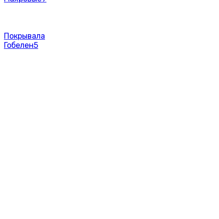
Покрывала
Гобелен
5