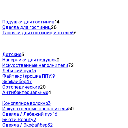
Подушки для гостиниц
14
Одеяла для гостиниц
28
Тапочки для гостиниц и отелей
6
Детские
3
Наперники для подушек
0
Искусственные наполнители
72
Лебяжий пух
15
Файтекс (крошка ППУ)
9
Экофайбер
47
Ортопедические
20
Антибактериальные
4
Конопляное волокно
3
Искусственные наполнители
50
Одеяла / Лебяжий пух
16
Бьюти Beauty
2
Одеяла / Экофайбер
32