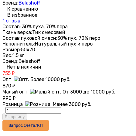
Бренд:
Belashoff
К сравнению
В избранное
1 отзыв
Состав: 30% пуха, 70% пера
Ткань верха:
Тик смесовый
Состав пуховой смеси:
30% пух, 70% перо
Наполнитель:
Натуральный пух и перо
Размер:
50х70
Вес:
1.5 кг
Бренд:
Belashoff
Нет в наличии
755
₽
Опт
870
₽
Малый опт
990
₽
Розница
В корзину
Запрос счета/КП