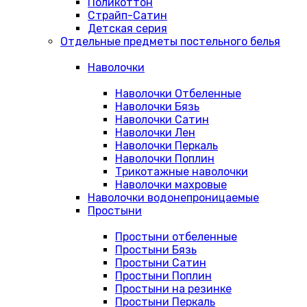
Поликоттон
Страйп-Сатин
Детская серия
Отдельные предметы постельного белья
Наволочки
Наволочки Отбеленные
Наволочки Бязь
Наволочки Сатин
Наволочки Лен
Наволочки Перкаль
Наволочки Поплин
Трикотажные наволочки
Наволочки махровые
Наволочки водонепроницаемые
Простыни
Простыни отбеленные
Простыни Бязь
Простыни Сатин
Простыни Поплин
Простыни на резинке
Простыни Перкаль