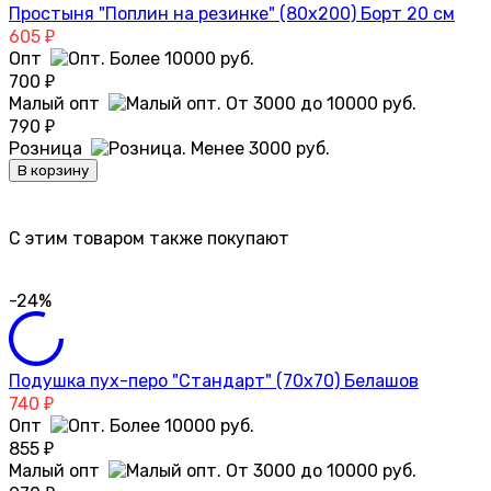
Простыня "Поплин на резинке" (80х200) Борт 20 см
605
₽
Опт
700
₽
Малый опт
790
₽
Розница
В корзину
C этим товаром также покупают
-24%
Подушка пух-перо "Стандарт" (70х70) Белашов
740
₽
Опт
855
₽
Малый опт