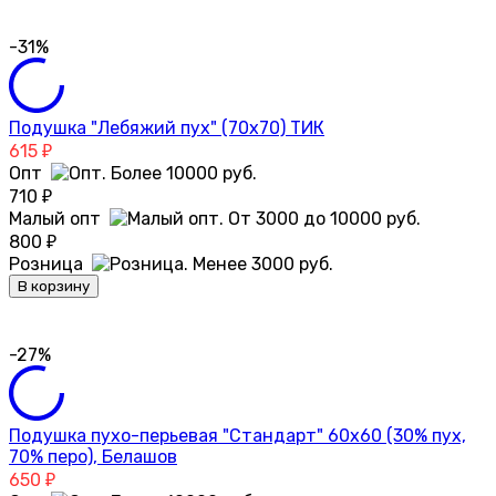
-31%
Подушка "Лебяжий пух" (70х70) ТИК
615
₽
Опт
710
₽
Малый опт
800
₽
Розница
В корзину
-27%
Подушка пухо-перьевая "Стандарт" 60х60 (30% пух,
70% перо), Белашов
650
₽