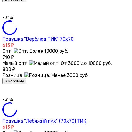
-31%
Подушка "Верблюд ТИК" 70х70
615
₽
Опт
710
₽
Малый опт
800
₽
Розница
В корзину
-31%
Подушка "Лебяжий пух" (70х70) ТИК
615
₽