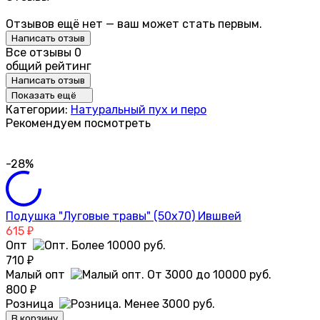
Отзывов ещё нет — ваш может стать первым.
Написать отзыв
Все отзывы
0
общий рейтинг
Написать отзыв
Показать ещё
Категории:
Натуральный пух и перо
Рекомендуем посмотреть
-28%
Подушка "Луговые травы" (50х70) Ившвей
615
₽
Опт
710
₽
Малый опт
800
₽
Розница
В корзину