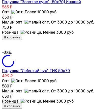
Подушка "Золотое руно" (50х70) Ившвей
565
₽
Опт
650
₽
Малый опт
750
₽
Розница
В корзину
-38%
Подушка "Лебяжий пух" ТИК 50х70
499
₽
Опт
580
₽
Малый опт
650
₽
Розница
В корзину