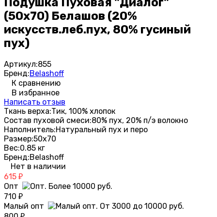
Подушка Пуховая "Диалог"
(50х70) Белашов (20%
искусств.леб.пух, 80% гусиный
пух)
Артикул:
855
Бренд:
Belashoff
К сравнению
В избранное
Написать отзыв
Ткань верха:
Тик, 100% хлопок
Состав пуховой смеси:
80% пух, 20% п/э волокно
Наполнитель:
Натуральный пух и перо
Размер:
50х70
Вес:
0.85 кг
Бренд:
Belashoff
Нет в наличии
615
₽
Опт
710
₽
Малый опт
800
₽