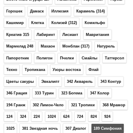
Горошек
Дамаск
Иллюзия
Карамель (314)
Кашемир
Клетка
Колизей (312)
Комильфо
Креатив 315
Лабиринт
Лисиант
Мавритания
Мармелад 248
Махаон
Монблан (317)
Натурель
Папоротник
Полигон
Пчелки
Смайлы
Таттерсол
Техно
Тропикана
Узоры востока
Флай
Цветы сакуры
Эвкалипт
342 Акварель
343 Контур
346 Грация
333 Турин
323 Богема
347 Колор
194 Гранж
302 Лимон-Чело
321 Тропики
368 Мрамор
124
324
224
1024
624
724
824
924
1025
381 Звездная ночь
307 Диалог
189 Симфония