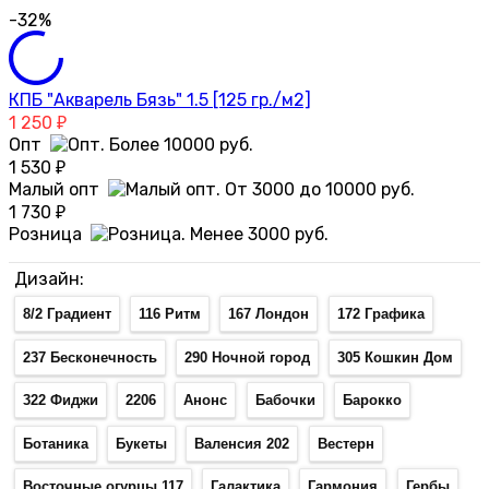
-32%
КПБ "Акварель Бязь" 1.5 [125 гр./м2]
1 250
₽
Опт
1 530
₽
Малый опт
1 730
₽
Розница
Дизайн:
8/2 Градиент
116 Ритм
167 Лондон
172 Графика
237 Бесконечность
290 Ночной город
305 Кошкин Дом
322 Фиджи
2206
Анонс
Бабочки
Барокко
Ботаника
Букеты
Валенсия 202
Вестерн
Восточные огурцы 117
Галактика
Гармония
Гербы