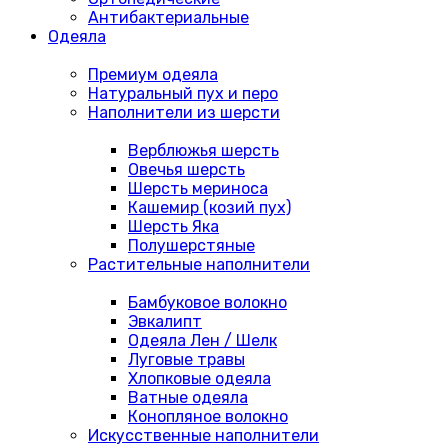
Антибактериальные
Одеяла
Премиум одеяла
Натуральный пух и перо
Наполнители из шерсти
Верблюжья шерсть
Овечья шерсть
Шерсть мериноса
Кашемир (козий пух)
Шерсть Яка
Полушерстяные
Растительные наполнители
Бамбуковое волокно
Эвкалипт
Одеяла Лен / Шелк
Луговые травы
Хлопковые одеяла
Ватные одеяла
Конопляное волокно
Искусственные наполнители