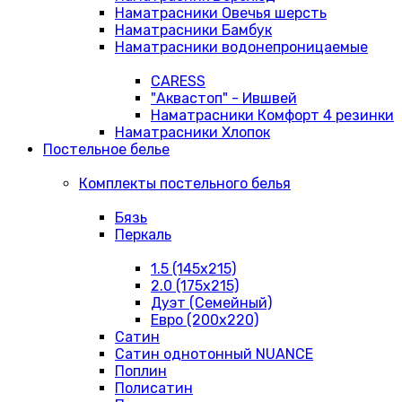
Наматрасники Овечья шерсть
Наматрасники Бамбук
Наматрасники водонепроницаемые
CARESS
"Аквастоп" - Ившвей
Наматрасники Комфорт 4 резинки
Наматрасники Хлопок
Постельное белье
Комплекты постельного белья
Бязь
Перкаль
1.5 (145х215)
2.0 (175х215)
Дуэт (Семейный)
Евро (200х220)
Сатин
Сатин однотонный NUANCE
Поплин
Полисатин