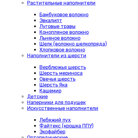
Растительные наполнители
Бамбуковое волокно
Эвкалипт
Луговые травы
Конопляное волокно
Льняное волокно
Шелк (волокно шелкопряда)
Хлопковое волокно
Наполнители из шерсти
Верблюжья шерсть
Шерсть мериноса
Овечья шерсть
Шерсть Яка
Кашемир
Детские
Наперники для подушек
Искусственные наполнители
Лебяжий пух
Файтекс (крошка ППУ)
Экофайбер
Ортопедические