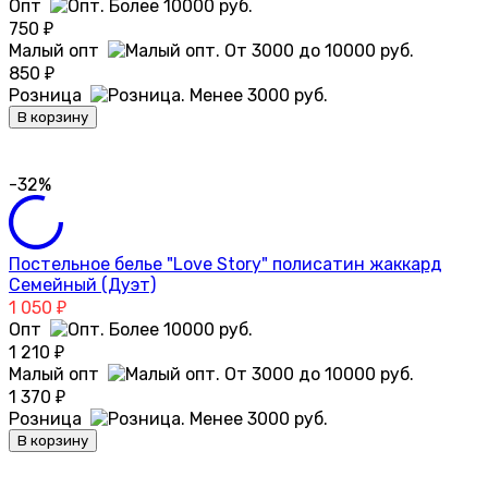
Опт
750
₽
Малый опт
850
₽
Розница
В корзину
-32%
Постельное белье "Love Story" полисатин жаккард
Семейный (Дуэт)
1 050
₽
Опт
1 210
₽
Малый опт
1 370
₽
Розница
В корзину