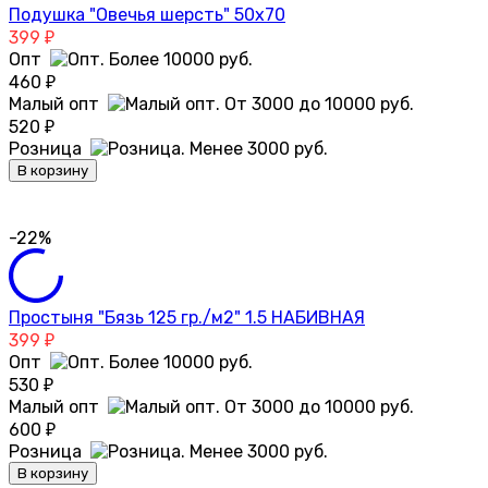
Подушка "Овечья шерсть" 50х70
399
₽
Опт
460
₽
Малый опт
520
₽
Розница
В корзину
-22%
Простыня "Бязь 125 гр./м2" 1.5 НАБИВНАЯ
399
₽
Опт
530
₽
Малый опт
600
₽
Розница
В корзину