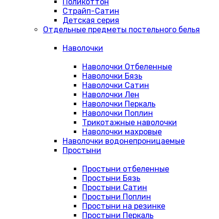
Поликоттон
Страйп-Сатин
Детская серия
Отдельные предметы постельного белья
Наволочки
Наволочки Отбеленные
Наволочки Бязь
Наволочки Сатин
Наволочки Лен
Наволочки Перкаль
Наволочки Поплин
Трикотажные наволочки
Наволочки махровые
Наволочки водонепроницаемые
Простыни
Простыни отбеленные
Простыни Бязь
Простыни Сатин
Простыни Поплин
Простыни на резинке
Простыни Перкаль