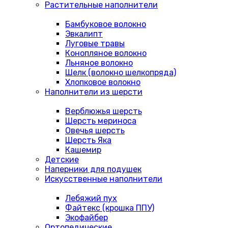
Растительные наполнители
Бамбуковое волокно
Эвкалипт
Луговые травы
Конопляное волокно
Льняное волокно
Шелк (волокно шелкопряда)
Хлопковое волокно
Наполнители из шерсти
Верблюжья шерсть
Шерсть мериноса
Овечья шерсть
Шерсть Яка
Кашемир
Детские
Наперники для подушек
Искусственные наполнители
Лебяжий пух
Файтекс (крошка ППУ)
Экофайбер
Ортопедические