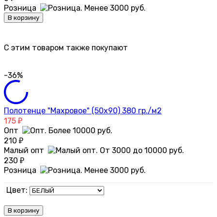
Розница
В корзину
C этим товаром также покупают
-36%
Полотенце "Махровое" (50х90) 380 гр./м2
175
₽
Опт
210
₽
Малый опт
230
₽
Розница
Цвет:
В корзину