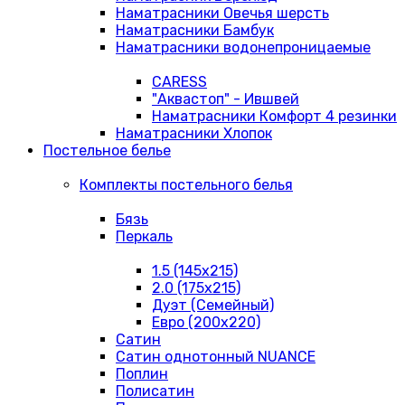
Наматрасники Овечья шерсть
Наматрасники Бамбук
Наматрасники водонепроницаемые
CARESS
"Аквастоп" - Ившвей
Наматрасники Комфорт 4 резинки
Наматрасники Хлопок
Постельное белье
Комплекты постельного белья
Бязь
Перкаль
1.5 (145х215)
2.0 (175х215)
Дуэт (Семейный)
Евро (200х220)
Сатин
Сатин однотонный NUANCE
Поплин
Полисатин