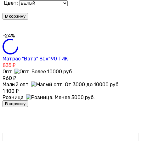
Цвет:
В корзину
-24%
Матрас "Вата" 80х190 ТИК
835
₽
Опт
960
₽
Малый опт
1 100
₽
Розница
В корзину