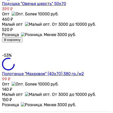
Подушка "Овечья шерсть" 50х70
399
₽
Опт
460
₽
Малый опт
520
₽
Розница
В корзину
-53%
Полотенце "Махровое" (40х70) 380 гр./м2
99
₽
Опт
140
₽
Малый опт
150
₽
Розница