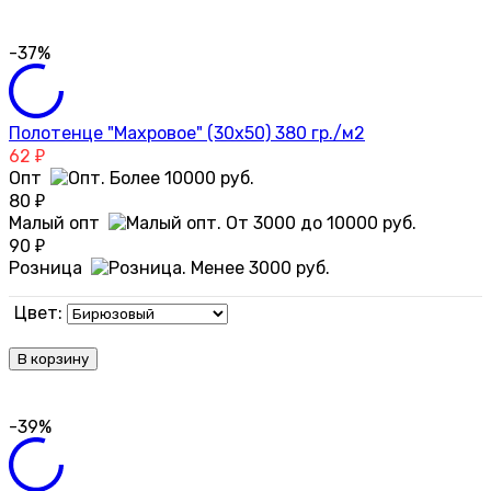
-37%
Полотенце "Махровое" (30х50) 380 гр./м2
62
₽
Опт
80
₽
Малый опт
90
₽
Розница
Цвет:
В корзину
-39%