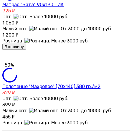
Матрас "Вата" 90х190 ТИК
925
₽
Опт
1 060
₽
Малый опт
1 200
₽
Розница
В корзину
-50%
Полотенце "Махровое" (70х140) 380 гр./м2
329
₽
Опт
399
₽
Малый опт
455
₽
Розница