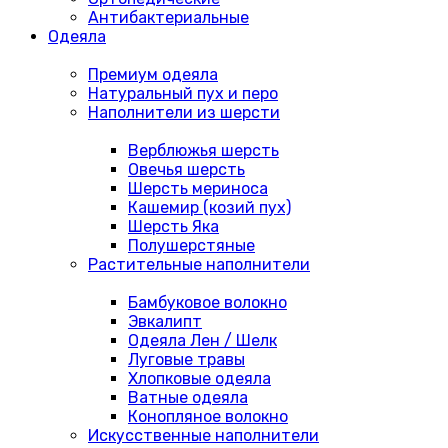
Антибактериальные
Одеяла
Премиум одеяла
Натуральный пух и перо
Наполнители из шерсти
Верблюжья шерсть
Овечья шерсть
Шерсть мериноса
Кашемир (козий пух)
Шерсть Яка
Полушерстяные
Растительные наполнители
Бамбуковое волокно
Эвкалипт
Одеяла Лен / Шелк
Луговые травы
Хлопковые одеяла
Ватные одеяла
Конопляное волокно
Искусственные наполнители