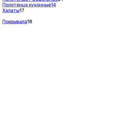
Полотенца кухонные
14
Халаты
17
Покрывала
18