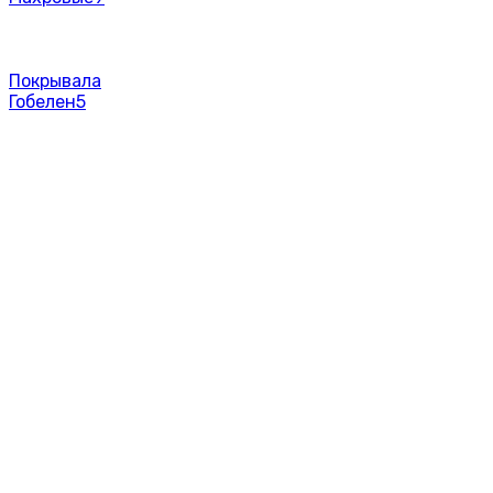
Покрывала
Гобелен
5