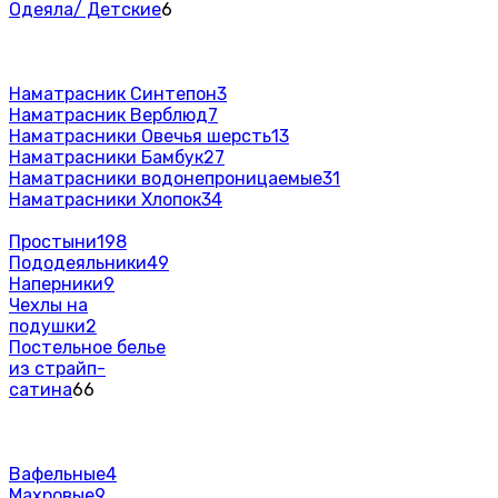
Одеяла/ Детские
6
Наматрасник Синтепон
3
Наматрасник Верблюд
7
Наматрасники Овечья шерсть
13
Наматрасники Бамбук
27
Наматрасники водонепроницаемые
31
Наматрасники Хлопок
34
Простыни
198
Пододеяльники
49
Наперники
9
Чехлы на
подушки
2
Постельное белье
из страйп-
сатина
66
Вафельные
4
Махровые
9