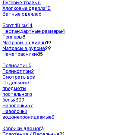
Луговые травы
6
Хлопковые одеяла
10
Ватные одеяла
6
Борт 10 см
14
Нестандартные размеры
4
Топперы
8
Матрасы на диван
19
Матрасы в рулоне
29
Наматрасники
85
Полисатин
5
Поликоттон
2
Смотреть все
Отдельные
предметы
постельного
белья
309
Наволочки
57
Наволочки
водонепроницаемые
3
Коврики для ног
3
Полотенца / Вафельные
21