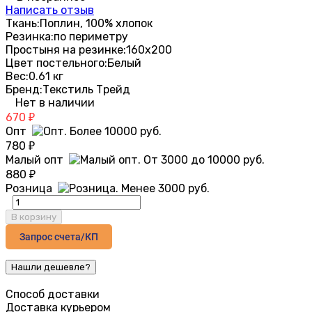
Написать отзыв
Ткань:
Поплин, 100% хлопок
Резинка:
по периметру
Простыня на резинке:
160х200
Цвет постельного:
Белый
Вес:
0.61 кг
Бренд:
Текстиль Трейд
Нет в наличии
670
₽
Опт
780
₽
Малый опт
880
₽
Розница
В корзину
Запрос счета/КП
Способ доставки
Доставка курьером