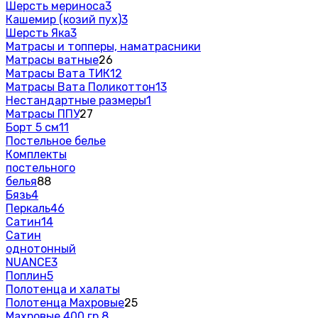
Шерсть мериноса
3
Кашемир (козий пух)
3
Шерсть Яка
3
Матрасы и топперы, наматрасники
Матрасы ватные
26
Матрасы Вата ТИК
12
Матрасы Вата Поликоттон
13
Нестандартные размеры
1
Матрасы ППУ
27
Борт 5 см
11
Постельное белье
Комплекты
постельного
белья
88
Бязь
4
Перкаль
46
Сатин
14
Сатин
однотонный
NUANCE
3
Поплин
5
Полотенца и халаты
Полотенца Махровые
25
Махровые 400 гр.
8