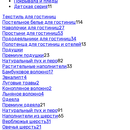
Покрывала и пледы
Детская серия
11
Текстиль для гостиниц
Постельное белье для гостиниц
114
Наволочки для гостиниц
27
Простыни для гостиниц
53
Пододеяльники для гостиниц
34
Полотенца для гостиниц и отелей
13
Подушки
Премиум подушки
23
Натуральный пух и перо
82
Растительные наполнители
33
Бамбуковое волокно
17
Эвкалипт
4
Луговые травы
2
Конопляное волокно
2
Льняное волокно
4
Одеяла
Премиум одеяла
21
Натуральный пух и перо
91
Наполнители из шерсти
65
Верблюжья шерсть
31
Овечья шерсть
21