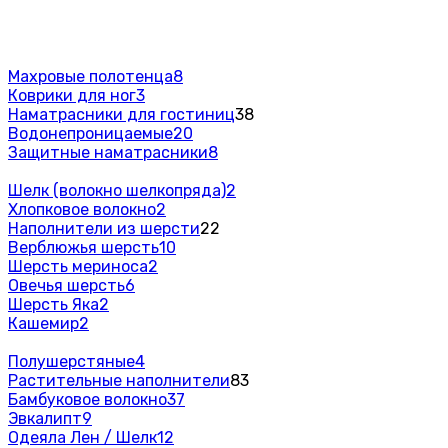
Махровые полотенца
8
Коврики для ног
3
Наматрасники для гостиниц
38
Водонепроницаемые
20
Защитные наматрасники
8
Шелк (волокно шелкопряда)
2
Хлопковое волокно
2
Наполнители из шерсти
22
Верблюжья шерсть
10
Шерсть мериноса
2
Овечья шерсть
6
Шерсть Яка
2
Кашемир
2
Полушерстяные
4
Растительные наполнители
83
Бамбуковое волокно
37
Эвкалипт
9
Одеяла Лен / Шелк
12