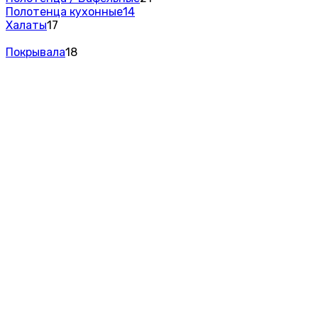
Полотенца кухонные
14
Халаты
17
Покрывала
18