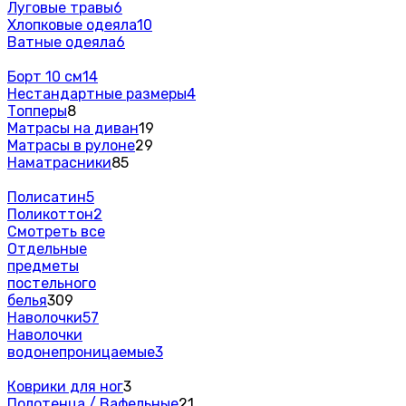
Луговые травы
6
Хлопковые одеяла
10
Ватные одеяла
6
Борт 10 см
14
Нестандартные размеры
4
Топперы
8
Матрасы на диван
19
Матрасы в рулоне
29
Наматрасники
85
Полисатин
5
Поликоттон
2
Смотреть все
Отдельные
предметы
постельного
белья
309
Наволочки
57
Наволочки
водонепроницаемые
3
Коврики для ног
3
Полотенца / Вафельные
21