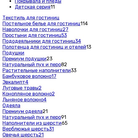
Покрывала и пледы
Детская серия
11
Текстиль для гостиниц
Постельное белье для гостиниц
114
Наволочки для гостиниц
27
Простыни для гостиниц
53
Пододеяльники для гостиниц
34
Полотенца для гостиниц и отелей
13
Подушки
Премиум подушки
23
Натуральный пух и перо
82
Растительные наполнители
33
Бамбуковое волокно
17
Эвкалипт
4
Луговые травы
2
Конопляное волокно
2
Льняное волокно
4
Одеяла
Премиум одеяла
21
Натуральный пух и перо
91
Наполнители из шерсти
65
Верблюжья шерсть
31
Овечья шерсть
21