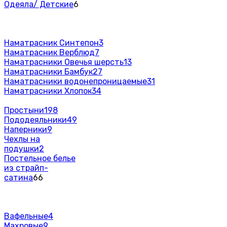
Одеяла/ Детские
6
Наматрасник Синтепон
3
Наматрасник Верблюд
7
Наматрасники Овечья шерсть
13
Наматрасники Бамбук
27
Наматрасники водонепроницаемые
31
Наматрасники Хлопок
34
Простыни
198
Пододеяльники
49
Наперники
9
Чехлы на
подушки
2
Постельное белье
из страйп-
сатина
66
Вафельные
4
Махровые
9