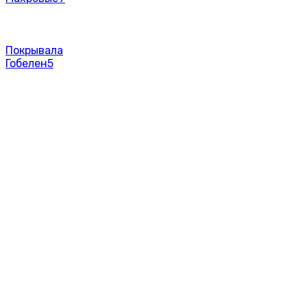
Покрывала
Гобелен
5