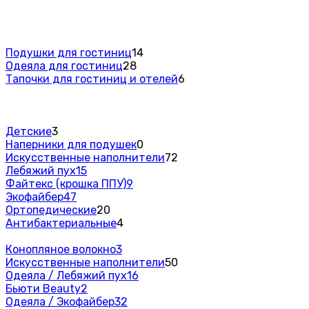
Подушки для гостиниц
14
Одеяла для гостиниц
28
Тапочки для гостиниц и отелей
6
Детские
3
Наперники для подушек
0
Искусственные наполнители
72
Лебяжий пух
15
Файтекс (крошка ППУ)
9
Экофайбер
47
Ортопедические
20
Антибактериальные
4
Конопляное волокно
3
Искусственные наполнители
50
Одеяла / Лебяжий пух
16
Бьюти Beauty
2
Одеяла / Экофайбер
32