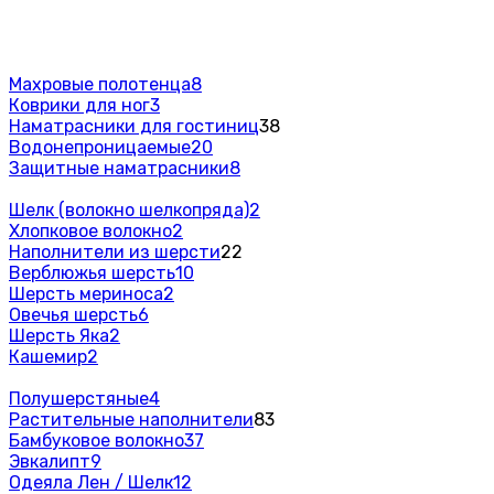
Махровые полотенца
8
Коврики для ног
3
Наматрасники для гостиниц
38
Водонепроницаемые
20
Защитные наматрасники
8
Шелк (волокно шелкопряда)
2
Хлопковое волокно
2
Наполнители из шерсти
22
Верблюжья шерсть
10
Шерсть мериноса
2
Овечья шерсть
6
Шерсть Яка
2
Кашемир
2
Полушерстяные
4
Растительные наполнители
83
Бамбуковое волокно
37
Эвкалипт
9
Одеяла Лен / Шелк
12