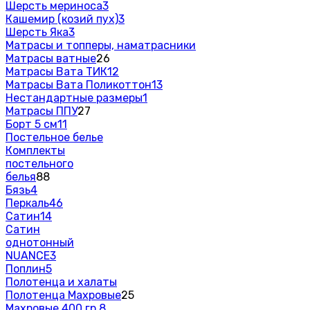
Шерсть мериноса
3
Кашемир (козий пух)
3
Шерсть Яка
3
Матрасы и топперы, наматрасники
Матрасы ватные
26
Матрасы Вата ТИК
12
Матрасы Вата Поликоттон
13
Нестандартные размеры
1
Матрасы ППУ
27
Борт 5 см
11
Постельное белье
Комплекты
постельного
белья
88
Бязь
4
Перкаль
46
Сатин
14
Сатин
однотонный
NUANCE
3
Поплин
5
Полотенца и халаты
Полотенца Махровые
25
Махровые 400 гр.
8