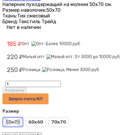
Наперник пуходержащий на молнии 50х70 см.
Размер наволочек:
50х70
Ткань:
Тик смесовый
Бренд:
Текстиль Трейд
Нет в наличии
185
Опт
₽
220
Малый опт
₽
250
Розница
₽
В корзину
Запрос счета/КП
Размер
50х70
60х60
70х70