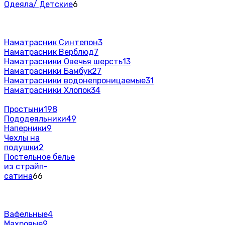
Одеяла/ Детские
6
Наматрасник Синтепон
3
Наматрасник Верблюд
7
Наматрасники Овечья шерсть
13
Наматрасники Бамбук
27
Наматрасники водонепроницаемые
31
Наматрасники Хлопок
34
Простыни
198
Пододеяльники
49
Наперники
9
Чехлы на
подушки
2
Постельное белье
из страйп-
сатина
66
Вафельные
4
Махровые
9