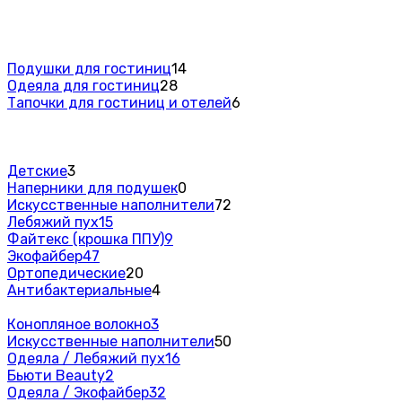
Подушки для гостиниц
14
Одеяла для гостиниц
28
Тапочки для гостиниц и отелей
6
Детские
3
Наперники для подушек
0
Искусственные наполнители
72
Лебяжий пух
15
Файтекс (крошка ППУ)
9
Экофайбер
47
Ортопедические
20
Антибактериальные
4
Конопляное волокно
3
Искусственные наполнители
50
Одеяла / Лебяжий пух
16
Бьюти Beauty
2
Одеяла / Экофайбер
32