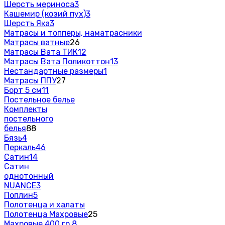
Шерсть мериноса
3
Кашемир (козий пух)
3
Шерсть Яка
3
Матрасы и топперы, наматрасники
Матрасы ватные
26
Матрасы Вата ТИК
12
Матрасы Вата Поликоттон
13
Нестандартные размеры
1
Матрасы ППУ
27
Борт 5 см
11
Постельное белье
Комплекты
постельного
белья
88
Бязь
4
Перкаль
46
Сатин
14
Сатин
однотонный
NUANCE
3
Поплин
5
Полотенца и халаты
Полотенца Махровые
25
Махровые 400 гр.
8