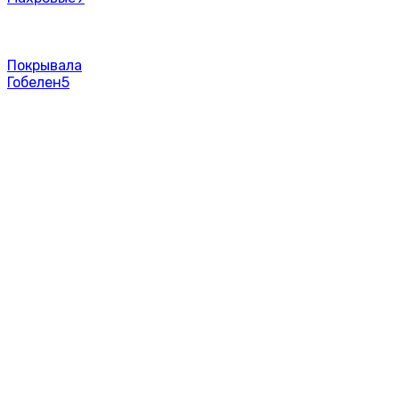
Покрывала
Гобелен
5