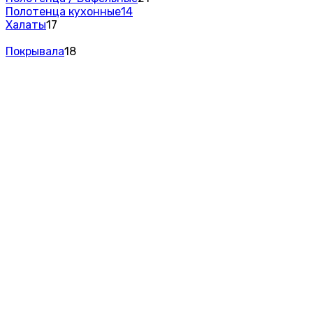
Полотенца кухонные
14
Халаты
17
Покрывала
18