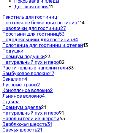
Покрывала и пледы
Детская серия
11
Текстиль для гостиниц
Постельное белье для гостиниц
114
Наволочки для гостиниц
27
Простыни для гостиниц
53
Пододеяльники для гостиниц
34
Полотенца для гостиниц и отелей
13
Подушки
Премиум подушки
23
Натуральный пух и перо
82
Растительные наполнители
33
Бамбуковое волокно
17
Эвкалипт
4
Луговые травы
2
Конопляное волокно
2
Льняное волокно
4
Одеяла
Премиум одеяла
21
Натуральный пух и перо
91
Наполнители из шерсти
65
Верблюжья шерсть
31
Овечья шерсть
21