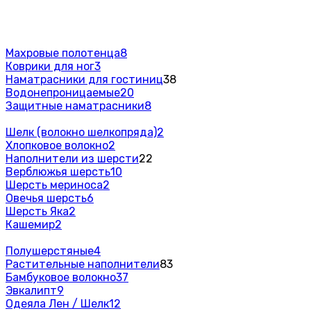
Махровые полотенца
8
Коврики для ног
3
Наматрасники для гостиниц
38
Водонепроницаемые
20
Защитные наматрасники
8
Шелк (волокно шелкопряда)
2
Хлопковое волокно
2
Наполнители из шерсти
22
Верблюжья шерсть
10
Шерсть мериноса
2
Овечья шерсть
6
Шерсть Яка
2
Кашемир
2
Полушерстяные
4
Растительные наполнители
83
Бамбуковое волокно
37
Эвкалипт
9
Одеяла Лен / Шелк
12