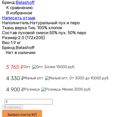
Бренд:
Belashoff
К сравнению
В избранное
Написать отзыв
Наполнитель:
Натуральный пух и перо
Ткань верха:
Тик, 100% хлопок
Состав пуховой смеси:
50% пух, 50% перо
Размер:
2.0 (172х205)
Вес:
1.9 кг
Бренд:
Belashoff
Нет в наличии
3 765
Опт
₽
4 330
Малый опт
₽
4 900
Розница
₽
В корзину
Запрос счета/КП