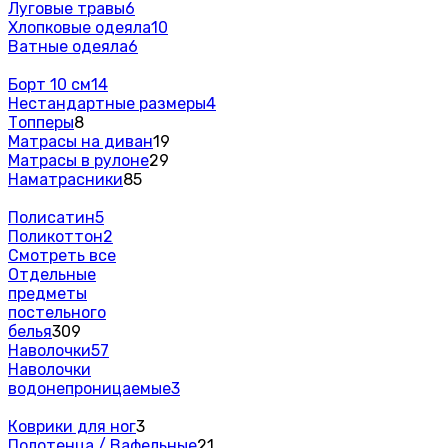
Луговые травы
6
Хлопковые одеяла
10
Ватные одеяла
6
Борт 10 см
14
Нестандартные размеры
4
Топперы
8
Матрасы на диван
19
Матрасы в рулоне
29
Наматрасники
85
Полисатин
5
Поликоттон
2
Смотреть все
Отдельные
предметы
постельного
белья
309
Наволочки
57
Наволочки
водонепроницаемые
3
Коврики для ног
3
Полотенца / Вафельные
21