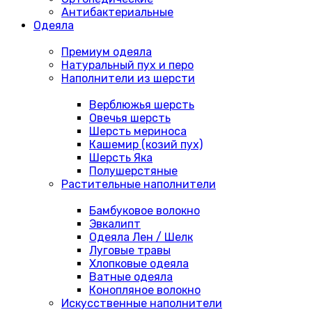
Антибактериальные
Одеяла
Премиум одеяла
Натуральный пух и перо
Наполнители из шерсти
Верблюжья шерсть
Овечья шерсть
Шерсть мериноса
Кашемир (козий пух)
Шерсть Яка
Полушерстяные
Растительные наполнители
Бамбуковое волокно
Эвкалипт
Одеяла Лен / Шелк
Луговые травы
Хлопковые одеяла
Ватные одеяла
Конопляное волокно
Искусственные наполнители