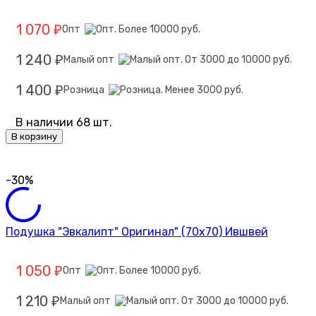
1 070
Опт
₽
1 240
Малый опт
₽
1 400
Розница
₽
В наличии 68 шт.
В корзину
-30%
Подушка "Эвкалипт" Оригинал" (70х70) Ившвей
1 050
Опт
₽
1 210
Малый опт
₽