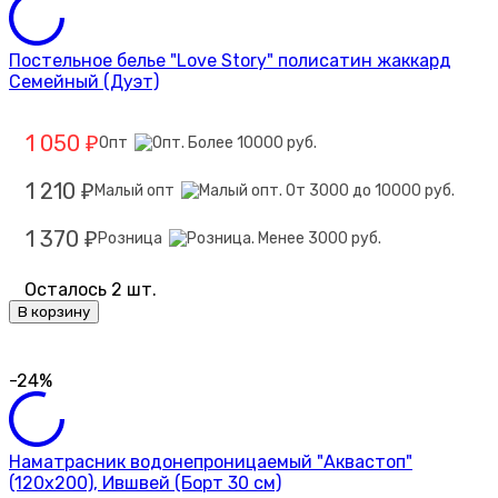
Постельное белье "Love Story" полисатин жаккард
Семейный (Дуэт)
1 050
Опт
₽
1 210
Малый опт
₽
1 370
Розница
₽
Осталось 2 шт.
В корзину
-24%
Наматрасник водонепроницаемый "Аквастоп"
(120х200), Ившвей (Борт 30 см)