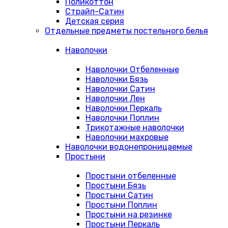
Поликоттон
Страйп-Сатин
Детская серия
Отдельные предметы постельного белья
Наволочки
Наволочки Отбеленные
Наволочки Бязь
Наволочки Сатин
Наволочки Лен
Наволочки Перкаль
Наволочки Поплин
Трикотажные наволочки
Наволочки махровые
Наволочки водонепроницаемые
Простыни
Простыни отбеленные
Простыни Бязь
Простыни Сатин
Простыни Поплин
Простыни на резинке
Простыни Перкаль