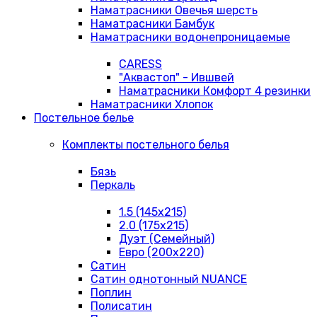
Наматрасники Овечья шерсть
Наматрасники Бамбук
Наматрасники водонепроницаемые
CARESS
"Аквастоп" - Ившвей
Наматрасники Комфорт 4 резинки
Наматрасники Хлопок
Постельное белье
Комплекты постельного белья
Бязь
Перкаль
1.5 (145х215)
2.0 (175х215)
Дуэт (Семейный)
Евро (200х220)
Сатин
Сатин однотонный NUANCE
Поплин
Полисатин