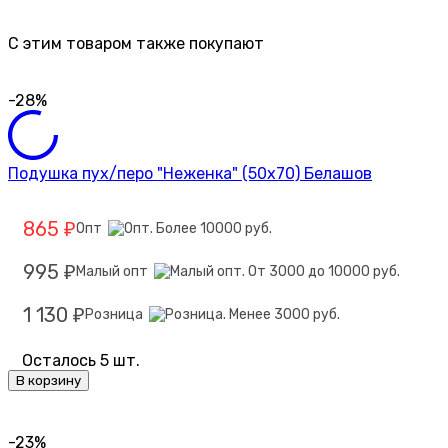
C этим товаром также покупают
-28%
Подушка пух/перо "Неженка" (50х70) Белашов
865
Опт
₽
995
Малый опт
₽
1 130
Розница
₽
Осталось 5 шт.
В корзину
-23%