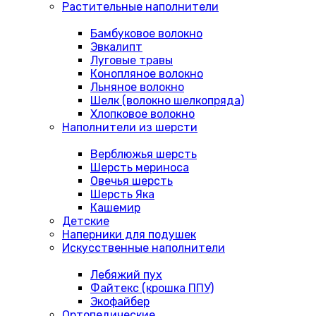
Растительные наполнители
Бамбуковое волокно
Эвкалипт
Луговые травы
Конопляное волокно
Льняное волокно
Шелк (волокно шелкопряда)
Хлопковое волокно
Наполнители из шерсти
Верблюжья шерсть
Шерсть мериноса
Овечья шерсть
Шерсть Яка
Кашемир
Детские
Наперники для подушек
Искусственные наполнители
Лебяжий пух
Файтекс (крошка ППУ)
Экофайбер
Ортопедические