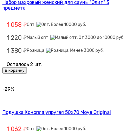
Набор махровый женский для сауны "Элит" 3
предмета
1 058
Опт
₽
1 220
Малый опт
₽
1 380
Розница
₽
Осталось 2 шт.
В корзину
-29%
Подушка Конопля упругая 50х70 Moye Original
1 062
Опт
₽