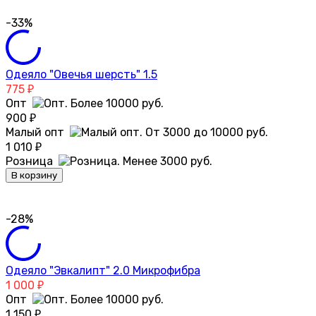
-33%
Одеяло "Овечья шерсть" 1.5
775
₽
Опт
900
₽
Малый опт
1 010
₽
Розница
В корзину
-28%
Одеяло "Эвкалипт" 2.0 Микрофибра
1 000
₽
Опт
1 150
₽