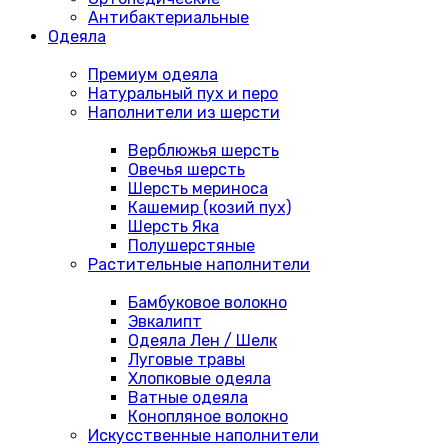
Антибактериальные
Одеяла
Премиум одеяла
Натуральный пух и перо
Наполнители из шерсти
Верблюжья шерсть
Овечья шерсть
Шерсть мериноса
Кашемир (козий пух)
Шерсть Яка
Полушерстяные
Растительные наполнители
Бамбуковое волокно
Эвкалипт
Одеяла Лен / Шелк
Луговые травы
Хлопковые одеяла
Ватные одеяла
Конопляное волокно
Искусственные наполнители