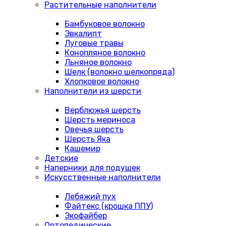
Растительные наполнители
Бамбуковое волокно
Эвкалипт
Луговые травы
Конопляное волокно
Льняное волокно
Шелк (волокно шелкопряда)
Хлопковое волокно
Наполнители из шерсти
Верблюжья шерсть
Шерсть мериноса
Овечья шерсть
Шерсть Яка
Кашемир
Детские
Наперники для подушек
Искусственные наполнители
Лебяжий пух
Файтекс (крошка ППУ)
Экофайбер
Ортопедические