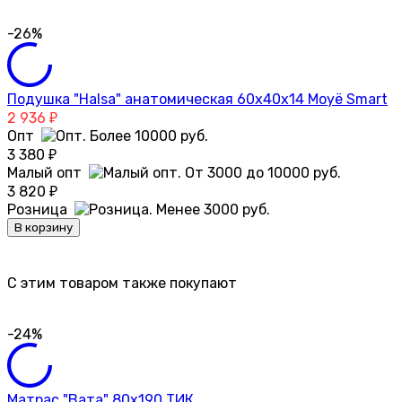
-26%
Подушка "Halsa" анатомическая 60х40х14 Moyё Smart
2 936
₽
Опт
3 380
₽
Малый опт
3 820
₽
Розница
В корзину
C этим товаром также покупают
-24%
Матрас "Вата" 80х190 ТИК