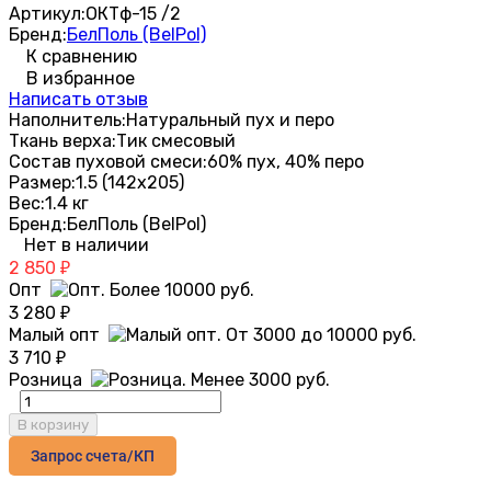
Артикул:
ОКТф-15 /2
Бренд:
БелПоль (BelPol)
К сравнению
В избранное
Написать отзыв
Наполнитель:
Натуральный пух и перо
Ткань верха:
Тик смесовый
Состав пуховой смеси:
60% пух, 40% перо
Размер:
1.5 (142х205)
Вес:
1.4 кг
Бренд:
БелПоль (BelPol)
Нет в наличии
2 850
₽
Опт
3 280
₽
Малый опт
3 710
₽
Розница
В корзину
Запрос счета/КП