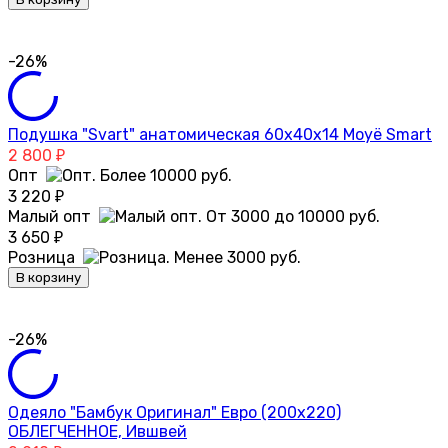
-26%
Подушка "Svart" анатомическая 60х40х14 Moyё Smart
2 800
₽
Опт
3 220
₽
Малый опт
3 650
₽
Розница
В корзину
-26%
Одеяло "Бамбук Оригинал" Евро (200х220)
ОБЛЕГЧЕННОЕ, Ившвей