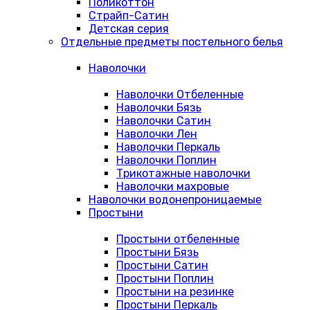
Поликоттон
Страйп-Сатин
Детская серия
Отдельные предметы постельного белья
Наволочки
Наволочки Отбеленные
Наволочки Бязь
Наволочки Сатин
Наволочки Лен
Наволочки Перкаль
Наволочки Поплин
Трикотажные наволочки
Наволочки махровые
Наволочки водонепроницаемые
Простыни
Простыни отбеленные
Простыни Бязь
Простыни Сатин
Простыни Поплин
Простыни на резинке
Простыни Перкаль