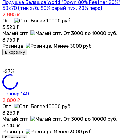
Подушка Белашов World "Down 80% Feather 20%"
50х70 (тик х/б, 80% серый пух, 20% перо)
2 885
₽
Опт
3 320
₽
Малый опт
3 760
₽
Розница
В корзину
-27%
Топпер 140
2 800
₽
Опт
3 250
₽
Малый опт
3 640
₽
Розница
В корзину