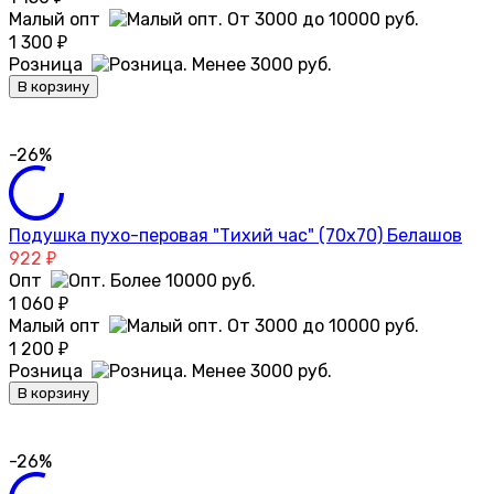
Малый опт
1 300
₽
Розница
В корзину
-26%
Подушка пухо-перовая "Тихий час" (70х70) Белашов
922
₽
Опт
1 060
₽
Малый опт
1 200
₽
Розница
В корзину
-26%