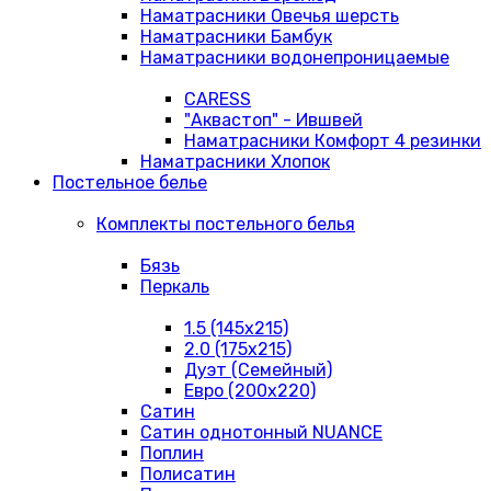
Наматрасники Овечья шерсть
Наматрасники Бамбук
Наматрасники водонепроницаемые
CARESS
"Аквастоп" - Ившвей
Наматрасники Комфорт 4 резинки
Наматрасники Хлопок
Постельное белье
Комплекты постельного белья
Бязь
Перкаль
1.5 (145х215)
2.0 (175х215)
Дуэт (Семейный)
Евро (200х220)
Сатин
Сатин однотонный NUANCE
Поплин
Полисатин