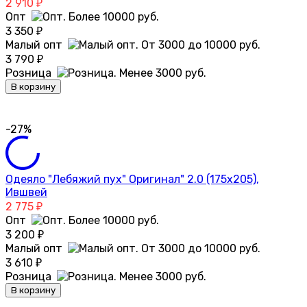
2 910
₽
Опт
3 350
₽
Малый опт
3 790
₽
Розница
В корзину
-27%
Одеяло "Лебяжий пух" Оригинал" 2.0 (175х205),
Ившвей
2 775
₽
Опт
3 200
₽
Малый опт
3 610
₽
Розница
В корзину