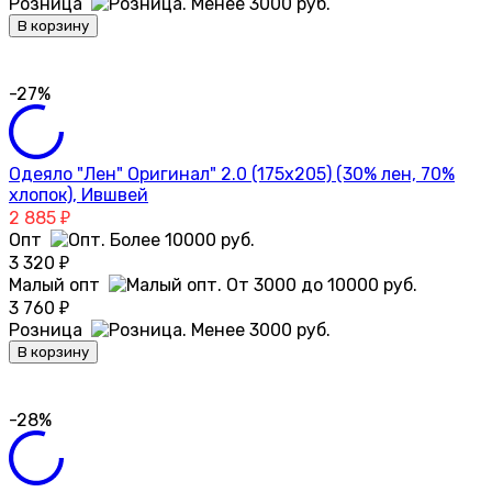
Розница
В корзину
-27%
Одеяло "Лен" Оригинал" 2.0 (175х205) (30% лен, 70%
хлопок), Ившвей
2 885
₽
Опт
3 320
₽
Малый опт
3 760
₽
Розница
В корзину
-28%