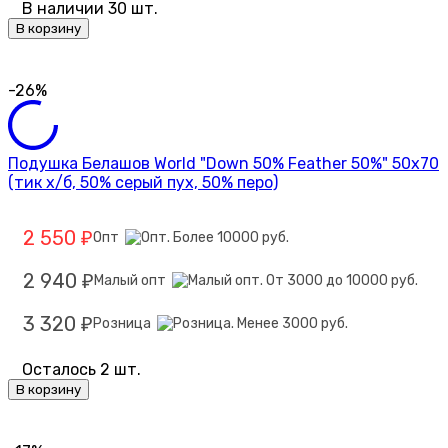
В наличии 30 шт.
В корзину
-26%
Подушка Белашов World "Down 50% Feather 50%" 50х70
(тик х/б, 50% серый пух, 50% перо)
2 550
Опт
₽
2 940
Малый опт
₽
3 320
Розница
₽
Осталось 2 шт.
В корзину