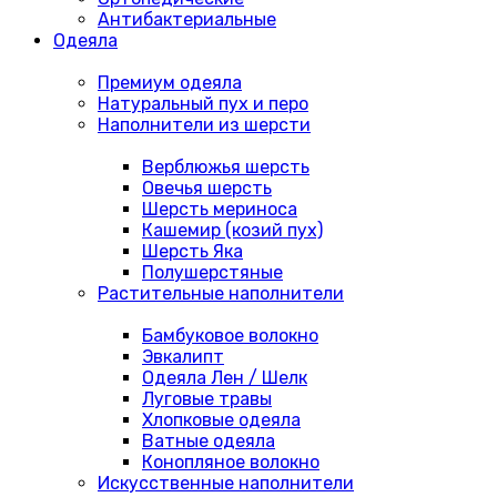
Антибактериальные
Одеяла
Премиум одеяла
Натуральный пух и перо
Наполнители из шерсти
Верблюжья шерсть
Овечья шерсть
Шерсть мериноса
Кашемир (козий пух)
Шерсть Яка
Полушерстяные
Растительные наполнители
Бамбуковое волокно
Эвкалипт
Одеяла Лен / Шелк
Луговые травы
Хлопковые одеяла
Ватные одеяла
Конопляное волокно
Искусственные наполнители