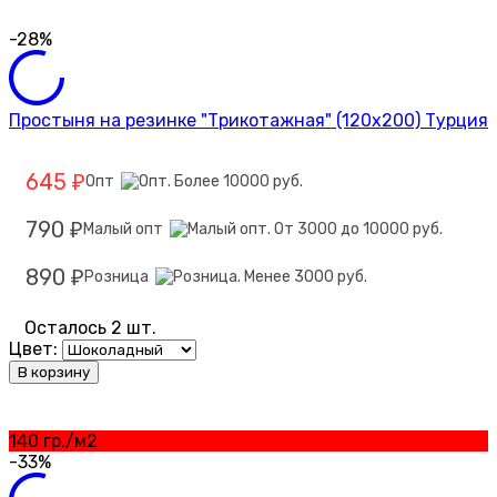
-28%
Простыня на резинке "Трикотажная" (120х200) Турция
645
Опт
₽
790
Малый опт
₽
890
Розница
₽
Осталось 2 шт.
Цвет:
В корзину
140 гр./м2
-33%