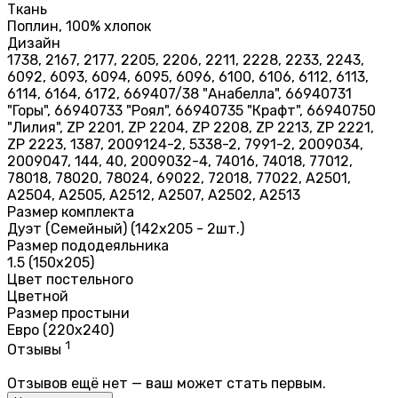
Ткань
Поплин, 100% хлопок
Дизайн
1738, 2167, 2177, 2205, 2206, 2211, 2228, 2233, 2243,
6092, 6093, 6094, 6095, 6096, 6100, 6106, 6112, 6113,
6114, 6164, 6172, 669407/38 "Анабелла", 66940731
"Горы", 66940733 "Роял", 66940735 "Крафт", 66940750
"Лилия", ZP 2201, ZP 2204, ZP 2208, ZP 2213, ZP 2221,
ZP 2223, 1387, 2009124-2, 5338-2, 7991-2, 2009034,
2009047, 144, 40, 2009032-4, 74016, 74018, 77012,
78018, 78020, 78024, 69022, 72018, 77022, А2501,
А2504, А2505, А2512, А2507, А2502, А2513
Размер комплекта
Дуэт (Семейный) (142х205 - 2шт.)
Размер пододеяльника
1.5 (150х205)
Цвет постельного
Цветной
Размер простыни
Евро (220х240)
1
Отзывы
Отзывов ещё нет — ваш может стать первым.