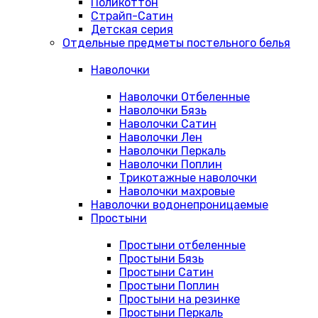
Поликоттон
Страйп-Сатин
Детская серия
Отдельные предметы постельного белья
Наволочки
Наволочки Отбеленные
Наволочки Бязь
Наволочки Сатин
Наволочки Лен
Наволочки Перкаль
Наволочки Поплин
Трикотажные наволочки
Наволочки махровые
Наволочки водонепроницаемые
Простыни
Простыни отбеленные
Простыни Бязь
Простыни Сатин
Простыни Поплин
Простыни на резинке
Простыни Перкаль