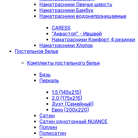
Наматрасники Овечья шерсть
Наматрасники Бамбук
Наматрасники водонепроницаемые
CARESS
"Аквастоп" - Ившвей
Наматрасники Комфорт 4 резинки
Наматрасники Хлопок
Постельное белье
Комплекты постельного белья
Бязь
Перкаль
1.5 (145х215)
2.0 (175х215)
Дуэт (Семейный)
Евро (200х220)
Сатин
Сатин однотонный NUANCE
Поплин
Полисатин