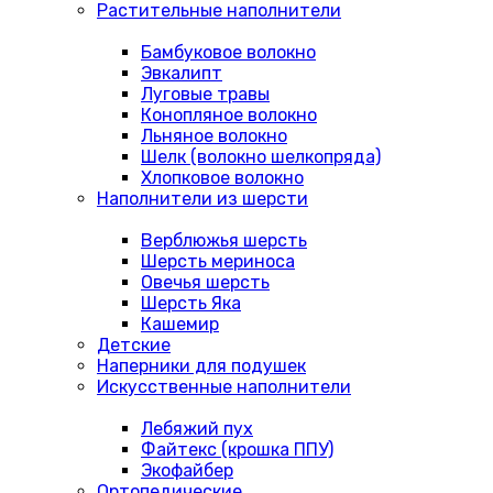
Растительные наполнители
Бамбуковое волокно
Эвкалипт
Луговые травы
Конопляное волокно
Льняное волокно
Шелк (волокно шелкопряда)
Хлопковое волокно
Наполнители из шерсти
Верблюжья шерсть
Шерсть мериноса
Овечья шерсть
Шерсть Яка
Кашемир
Детские
Наперники для подушек
Искусственные наполнители
Лебяжий пух
Файтекс (крошка ППУ)
Экофайбер
Ортопедические