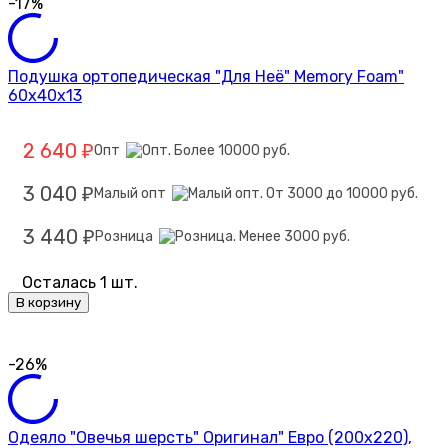
-17%
Подушка ортопедическая "Для Неё" Memory Foam"
60х40х13
2 640
Опт
₽
3 040
Малый опт
₽
3 440
Розница
₽
Осталась 1 шт.
В корзину
-26%
Одеяло "Овечья шерсть" Оригинал" Евро (200х220),